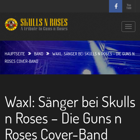
S
k
i
p
T
t
o
o
g
c
g
HAUPTSEITE
BAND
WAXL: SÄNGER BEI SKULLS N ROSES – DIE GUNS N
o
l
ROSES COVER-BAND
n
e
t
n
e
a
n
v
t
Waxl: Sänger bei Skulls
i
g
a
n Roses – Die Guns n
t
i
Roses Cover-Band
o