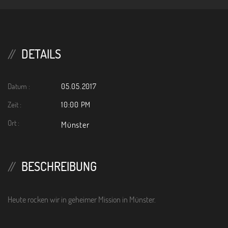
n
DETAILS
Datum :
05.05.2017
Zeit :
10:00 PM
Ort :
Münster
BESCHREIBUNG
Heute rocken wir in geheimer Mission in Münster.