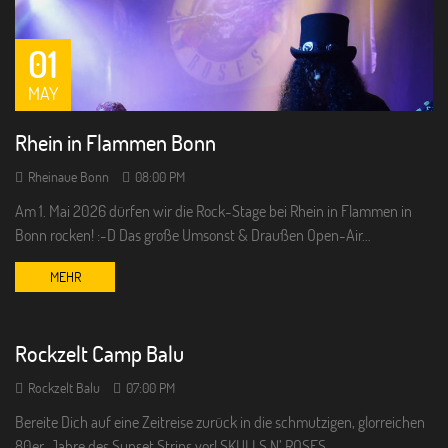
01
MAY
Rhein in Flammen Bonn
Rheinaue Bonn
08:00 PM
Am 1. Mai 2026 dürfen wir die Rock-Stage bei Rhein in Flammen in
Bonn rocken! :-D Das große Umsonst & Draußen Open-Air…
19
MEHR
SEP
Rockzelt Camp Balu
Rockzelt Balu
07:00 PM
Bereite Dich auf eine Zeitreise zurück in die schmutzigen, glorreichen
80er-Jahre des Sunset Strips vor! SKULLS N’ ROSES…