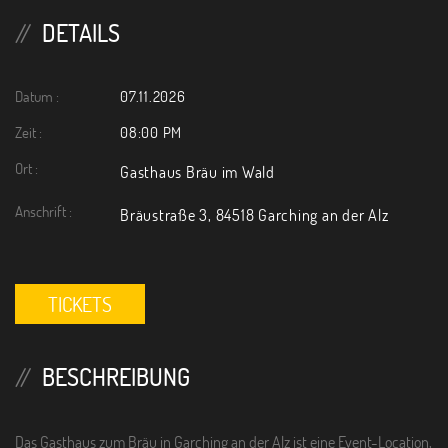
n
DETAILS
Datum :
07.11.2026
Zeit :
08:00 PM
Ort :
Gasthaus Bräu im Wald
Anschrift :
Bräustraße 3, 84518 Garching an der Alz
TICKETS
BESCHREIBUNG
Das Gasthaus zum Bräu in Garching an der Alz ist eine Event-Location,