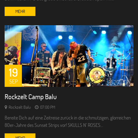
MEHR
19
SEP
Rockzelt Camp Balu
Rockzelt Balu
07:00 PM
Bereite Dich auf eine Zeitreise zurück in die schmutzigen, glorreichen
80er-Jahre des Sunset Strips vor! SKULLS N’ ROSES…
MEHR