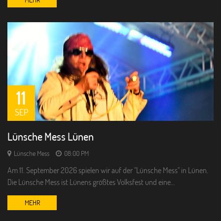
11
SEP
Lünsche Mess Lünen
Lünsche Mess
08:00 PM
Am 11. September 2026 spielen wir auf der "Lünsche Mess" in Lünen.
Die Lünsche Mess ist Lünens größtes Volksfest und eine…
MEHR