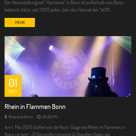
Der Veranstaltungsort "Harmonie" in Bonn ist außerhalb von Bonn
bekannt dafür, seit 2003 jedes Jahr das Festival des "WDR…
MEHR
01
MAY
Rhein in Flammen Bonn
Rheinaue Bonn
08:00 PM
Am 1. Mai 2026 dürfen wir die Rock-Stage bei Rhein in Flammen in
Bonn rocken! :-D Das große Umsonst & Draußen Open-Air…