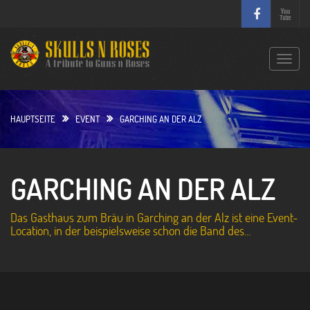
S
k
i
p
T
t
o
o
g
c
g
HAUPTSEITE
EVENT
GARCHING AN DER ALZ
o
l
n
e
t
n
e
GARCHING AN DER ALZ
a
n
v
t
i
Das Gasthaus zum Bräu in Garching an der Alz ist eine Event-
g
Location, in der beispielsweise schon die Band des…
a
t
i
o