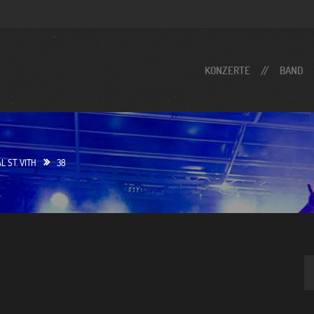
KONZERTE
BAND
L ST. VITH
38