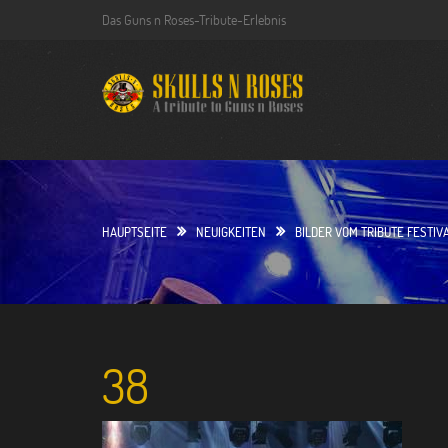
S
Das Guns n Roses-Tribute-Erlebnis
k
i
p
t
o
c
o
n
t
HAUPTSEITE
NEUIGKEITEN
BILDER VOM TRIBUTE FESTIVA
e
n
t
38