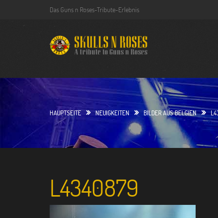
S
Das Guns n Roses-Tribute-Erlebnis
k
i
p
t
o
c
o
n
t
HAUPTSEITE
NEUIGKEITEN
BILDER AUS BELGIEN
L4
e
n
t
L4340879